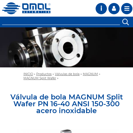
i
INICIO
»
Productos
»
Válvulas de bola
»
MAGNUM
»
MAGNUM Split Wafer
»
Válvula de bola MAGNUM Split
Wafer PN 16-40 ANSI 150-300
acero inoxidable