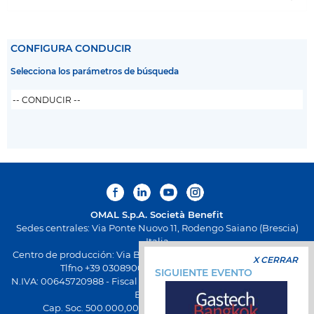
CONFIGURA CONDUCIR
Selecciona los parámetros de búsqueda
OMAL S.p.A.
Società Benefit
Sedes centrales: Via Ponte Nuovo 11, Rodengo Saiano (Brescia)
Italia
Centro de producción: Via Brognolo 12, Passirano (Brescia) Italia
X CERRAR
Tlfno +39 0308900145 Fax +39 0308900423
SIGUIENTE EVENTO
N.IVA: 00645720988 - Fiscal Code: 01661640175 - Inscripción REA
BS-258271
Cap. Soc. 500.000,00 € totalmente desembolsado