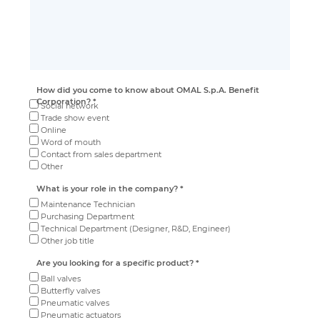
How did you come to know about OMAL S.p.A. Benefit
Corporation? *
Social network
Trade show event
Online
Word of mouth
Contact from sales department
Other
What is your role in the company? *
Maintenance Technician
Purchasing Department
Technical Department (Designer, R&D, Engineer)
Other job title
Are you looking for a specific product? *
Ball valves
Butterfly valves
Pneumatic valves
Pneumatic actuators