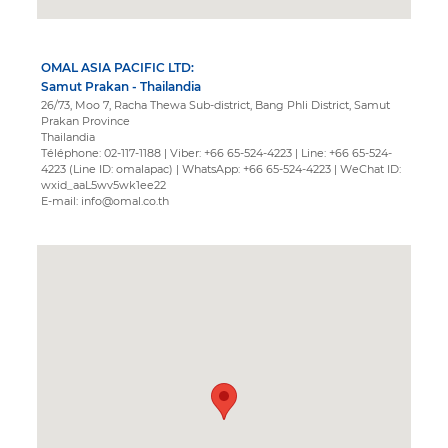
OMAL ASIA PACIFIC LTD:
Samut Prakan - Thailandia
26/73, Moo 7, Racha Thewa Sub-district, Bang Phli District, Samut
Prakan Province
Thailandia
Téléphone: 02-117-1188 | Viber: +66 65-524-4223 | Line: +66 65-524-
4223 (Line ID: omalapac) | WhatsApp: +66 65-524-4223 | WeChat ID:
wxid_aaL5wv5wk1ee22
E-mail: info@omal.co.th