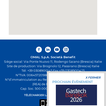
OMAL S.p.A.
Società Benefit
Siège social: Via Ponte Nuovo 11, Rodengo Saiano (Brescia) Italie
Site de production: Via Brognolo 12, Passirano (Brescia) Italie
Tél. +39 0308900145 Fax +39 0308900423
N°TVA: 00645720988 - Fiscal Code: 01661640175 -
X FERMER
N°d’immatriculation au Registre Économique et Administratif
PROCHAIN ÉVÈNEMENT
(REA) de Brescia BS-258271
Cap. Soc. 500.000,00€ entièrement versés
TÉLÉCHARGER LA NOUVELLE APPLI OMAL