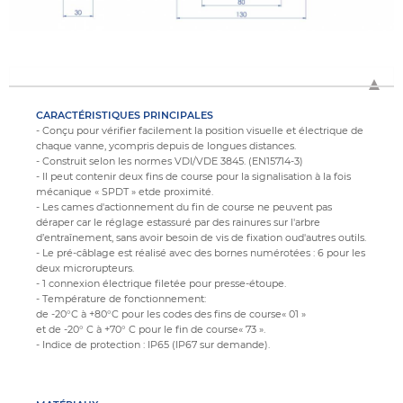
CARACTÉRISTIQUES PRINCIPALES
- Conçu pour vérifier facilement la position visuelle et électrique de
chaque vanne, ycompris depuis de longues distances.
- Construit selon les normes VDI/VDE 3845. (EN15714-3)
- Il peut contenir deux fins de course pour la signalisation à la fois
mécanique « SPDT » etde proximité.
- Les cames d'actionnement du fin de course ne peuvent pas
déraper car le réglage estassuré par des rainures sur l'arbre
d’entraînement, sans avoir besoin de vis de fixation oud'autres outils.
- Le pré-câblage est réalisé avec des bornes numérotées : 6 pour les
deux microrupteurs.
- 1 connexion électrique filetée pour presse-étoupe.
- Température de fonctionnement:
de -20°C à +80°C pour les codes des fins de course« 01 »
et de -20° C à +70° C pour le fin de course« 73 ».
- Indice de protection : IP65 (IP67 sur demande).