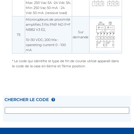
Max: 250 Vac 5A -24 Vdc 3A;
Min: 250 Vac 50 mA - 24
Vdc 50 mA. (resisive load)
Microrupteurs de proximité
amplifiés 3 fils PNP NO P+F
NBB2 V3 E2,
Sur
73
demande
10÷30 VDC; 200 Ma -
opereting current 0 - 100
mA
* Le code qui identifie le type de fin de course utilisé apparaît dans
le code de la case en 6ème et 7ème position.
CHERCHER LE CODE