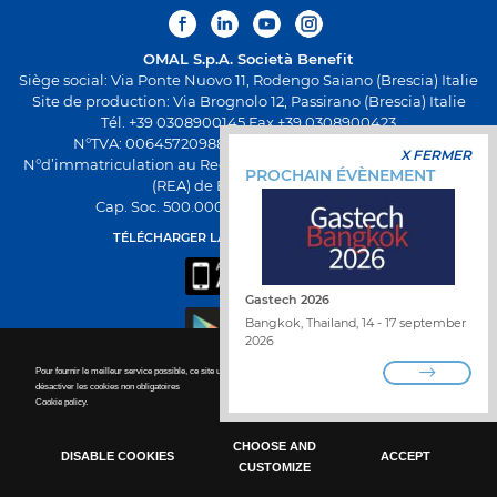
OMAL S.p.A.
Società Benefit
Siège social: Via Ponte Nuovo 11, Rodengo Saiano (Brescia) Italie
Site de production: Via Brognolo 12, Passirano (Brescia) Italie
Tél. +39 0308900145 Fax +39 0308900423
N°TVA: 00645720988 - Fiscal Code: 01661640175 -
X FERMER
N°d’immatriculation au Registre Économique et Administratif
PROCHAIN ÉVÈNEMENT
(REA) de Brescia BS-258271
Cap. Soc. 500.000,00€ entièrement versés
TÉLÉCHARGER LA NOUVELLE APPLI OMAL
Gastech 2026
Bangkok, Thailand, 14 - 17 september
2026
TRAVAILLEZ AVEC NOUS
Pour fournir le meilleur service possible, ce site utilise des cookies. Pour plus de détails sur la manière de
TROUVER UN DISTRIBUTEUR
désactiver les cookies non obligatoires
Cookie policy.
CONTACTEZ-NOUS
POLITIQUE SUR LA PROTECTION DES DONNÉES
WHISTLEBLOWING
PERSONNELLES
CHOOSE AND
DISABLE COOKIES
ACCEPT
CUSTOMIZE