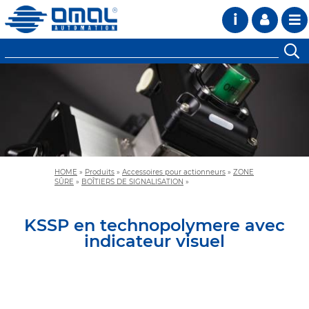
i
HOME
»
Produits
»
Accessoires pour actionneurs
»
ZONE
SÛRE
»
BOÎTIERS DE SIGNALISATION
»
KSSP en technopolymere avec
indicateur visuel