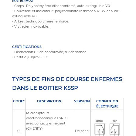
MATÉRIAUX
- Corps : Polyphénylène éther renforcé, auto-extinguible V0.
- Couvercle et indicateur : polycarbonate résistant aux UV et auto-
extinguible V0.
- Arbre : technopolymère renforcé.
- Vis : acier inoxydable.
CERTIFICATIONS
- Déclaration CE de conformité, sur demande.
- Certifié jusqu'à SIL 3
TYPES DE FINS DE COURSE ENFERMES
DANS LE BOITIER KSSP
CODE*
DESCRIPTION
VERSION
CONNEXION
ÉLECTRIQUE
Microrupteurs
électromécaniques SPDT
avec contacts en argent
(CHERRY)
01
De série