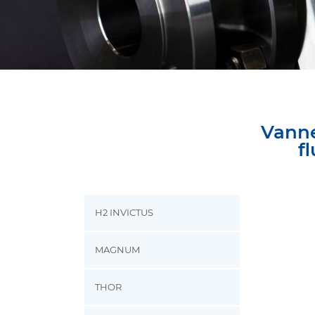
Vanne
f
H2 INVICTUS
MAGNUM
THOR