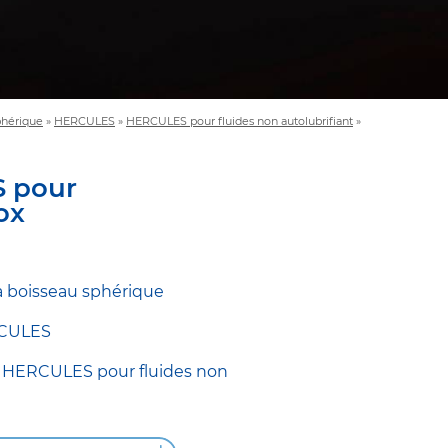
phérique
»
HERCULES
»
HERCULES pour fluides non autolubrifiant
»
S pour
ox
 boisseau sphérique
CULES
e
HERCULES pour fluides non