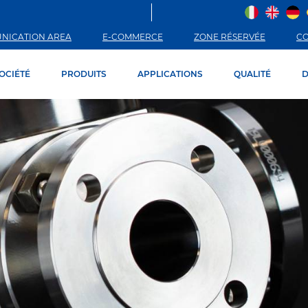
NICATION AREA
E-COMMERCE
ZONE RÉSERVÉE
C
OCIÉTÉ
PRODUITS
APPLICATIONS
QUALITÉ
D