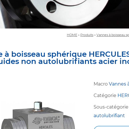
HOME
»
Produits
»
Vannes à boisseau s
 à boisseau sphérique HERCULE
luides non autolubrifiants acier in
Macro
Vannes à
Catégorie
HER
Sous-catégori
autolubrifiant