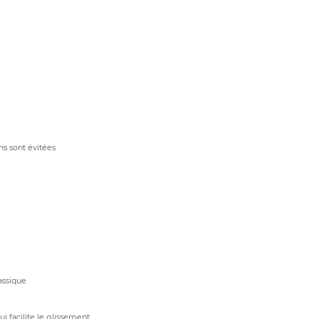
ons sont évitées
lassique
ui facilite le glissement