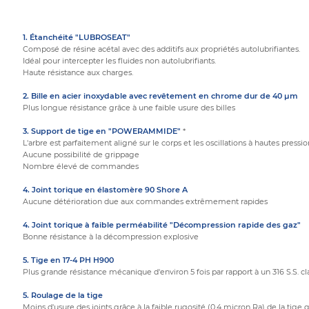
1. Étanchéité "LUBROSEAT"
Composé de résine acétal avec des additifs aux propriétés autolubrifiantes.
Idéal pour intercepter les fluides non autolubrifiants.
Haute résistance aux charges.
2. Bille en acier inoxydable avec revêtement en chrome dur de 40 μm
Plus longue résistance grâce à une faible usure des billes
3. Support de tige en "POWERAMMIDE"
*
L'arbre est parfaitement aligné sur le corps et les oscillations à hautes pressi
Aucune possibilité de grippage
Nombre élevé de commandes
4. Joint torique en élastomère 90 Shore A
Aucune détérioration due aux commandes extrêmement rapides
4. Joint torique à faible perméabilité "Décompression rapide des gaz"
Bonne résistance à la décompression explosive
5. Tige en 17-4 PH H900
Plus grande résistance mécanique d'environ 5 fois par rapport à un 316 S.S. c
5. Roulage de la tige
Moins d'usure des joints grâce à la faible rugosité (0,4 micron Ra) de la tige q