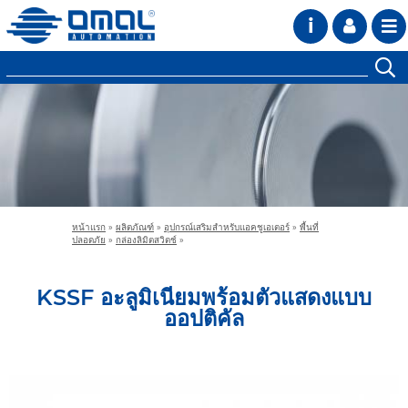
i
หน้าแรก
»
ผลิตภัณฑ์
»
อุปกรณ์เสริมสำหรับแอคชูเอเตอร์
»
พื้นที่
ปลอดภัย
»
กล่องลิมิตสวิตช์
»
KSSF อะลูมิเนียมพร้อมตัวแสดงแบบ
ออปติคัล