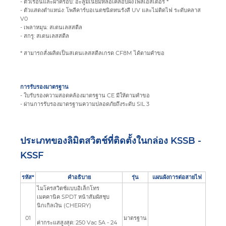
- ตัวเรือนและฝาครอบ: อะลูมิเนียมหล่อเคลือบผงโพลีเอสเตอร์ *
- ตัวแสดงตำแหน่ง: โพลีคาร์บอเนตชนิดทนรังสี UV และไม่ติดไฟ ระดับคลาส
V0
- เพลาหมุน: สเตนเลสสตีล
- สกรู: สเตนเลสสตีล
* สามารถสั่งผลิตเป็นสเตนเลสสตีลเกรด CF8M ได้ตามคำขอ
การรับรองมาตรฐาน
- ใบรับรองความสอดคล้องมาตรฐาน CE มีให้ตามคำขอ
- ผ่านการรับรองมาตรฐานความปลอดภัยถึงระดับ SIL 3
ประเภทของลิมิตสวิตช์ที่ติดตั้งในกล่อง KSSB -
KSSF
รหัส*
คำอธิบาย
รุ่น
แผนผังการต่อสายไฟ
ไมโครสวิตช์แบบอิเล็กโทร
เมคคานิค SPDT หน้าสัมผัสชุบ
นิกเกิลเงิน (CHERRY)
01
มาตรฐาน
ค่ากระแสสูงสุด: 250 Vac 5A - 24