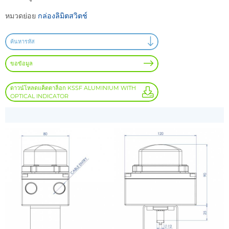
หมวดย่อย
กล่องลิมิตสวิตช์
ค้นหารหัส
ขอข้อมูล
ดาวน์โหลดแค็ตตาล็อก KSSF ALUMINIUM WITH
OPTICAL INDICATOR