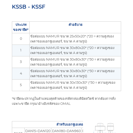
KSSB - KSSF
ประเภท
คำอธิบาย
ของขายึด*
ข้อต่อแบบ NAMUR ขนาด 25x50x20* (*20 = ความสูงของ
0
เพลาของแอกชูเอเตอร์, ขนาด A ตามรูป)
ข้อต่อแบบ NAMUR ขนาด 30x80x20* (*20 = ความสูงของ
1
เพลาของแอกชูเอเตอร์, ขนาด A ตามรูป)
ข้อต่อแบบ NAMUR ขนาด 30x80x30* (*30 = ความสูงของ
3
เพลาของแอกชูเอเตอร์, ขนาด A ตามรูป)
ข้อต่อแบบ NAMUR ขนาด 30x80x30* (*30 = ความสูงของ
4
เพลาของแอกชูเอเตอร์, ขนาด A ตามรูป)
ข้อต่อแบบ NAMUR ขนาด 30x130x30* (*30 = ความสูงของ
5
เพลาของแอกชูเอเตอร์, ขนาด A ตามรูป)
*ขายึดจะปรากฏในตำแหน่งสุดท้ายของรหัสกล่องลิมิตสวิตช์ หากต้องการสั่ง
เฉพาะขายึด กรุณาอ้างอิงรหัสของ OMAL
สำหรับแอกชูเอเตอร์อะลูมิเนียม
DAN15÷DAN120
DAN180÷DAN960
DAN1440÷DAN1920
DA2880÷D