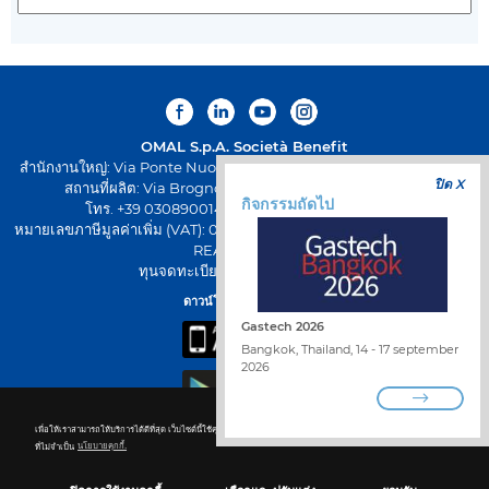
OMAL S.p.A.
Società Benefit
สำนักงานใหญ่: Via Ponte Nuovo 11, Rodengo Saiano (Brescia) Italy
ปิด X
สถานที่ผลิต: Via Brognolo 12, Passirano (Brescia) Italy
กิจกรรมถัดไป
โทร. +39 0308900145 โทรสาร +39 0308900423
หมายเลขภาษีมูลค่าเพิ่ม (VAT): 00645720988 - รหัสภาษี: 01661640175 -
REA BS-258271
ทุนจดทะเบียน: € 500.000,00 I.V
ดาวน์โหลดแอป OMAL
Gastech 2026
Bangkok, Thailand, 14 - 17 september
2026
เพื่อให้เราสามารถให้บริการได้ดีที่สุด เว็บไซต์นี้ใช้คุกกี้ สำหรับรายละเอียดเพิ่มเติมหรือหากต้องการปิดการใช้งานคุกกี้
ร่วมงานกับเรา
ที่ไม่จำเป็น
นโยบายคุกกี้.
ค้นหาผู้จัดจำหน่าย
ติดต่อเรา
WHISTLEBLOWING
นโยบายความเป็นส่วนตัว