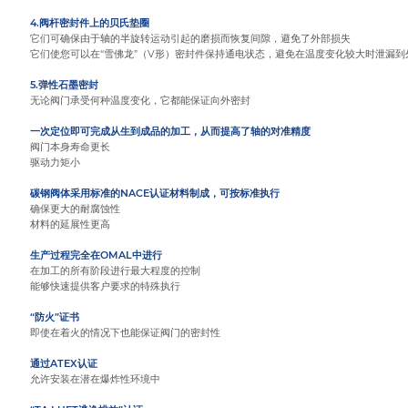
4.阀杆密封件上的贝氏垫圈
它们可确保由于轴的半旋转运动引起的磨损而恢复间隙，避免了外部损失
它们使您可以在“雪佛龙”（V形）密封件保持通电状态，避免在温度变化较大时泄漏到
5.弹性石墨密封
无论阀门承受何种温度变化，它都能保证向外密封
一次定位即可完成从生到成品的加工，从而提高了轴的对准精度
阀门本身寿命更长
驱动力矩小
碳钢阀体采用标准的NACE认证材料制成，可按标准执行
确保更大的耐腐蚀性
材料的延展性更高
生产过程完全在OMAL中进行
在加工的所有阶段进行最大程度的控制
能够快速提供客户要求的特殊执行
“防火”证书
即使在着火的情况下也能保证阀门的密封性
通过ATEX认证
允许安装在潜在爆炸性环境中