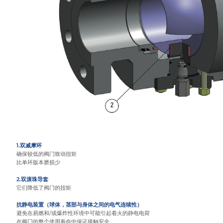
1.双减摩环
确保较低的阀门致动扭矩
比单环版本磨损少
2.双滚珠导套
它们降低了阀门的扭矩
抗静电装置（球体，茎部与身体之间的电气连续性）
避免在易燃和/或爆炸性环境中可能引起着火的静电电荷
在阀门的整个使用寿命中保证接触安全