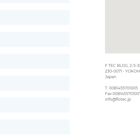
F.TEC BLDG, 2-5
230-0071 - YOKO
Japan
T. 0081455701005
Fax 008145570100
info@flotec.jp