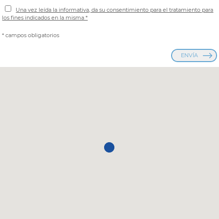
Una vez leída la informativa, da su consentimiento para el tratamiento para
los fines indicados en la misma *
* campos obligatorios
ENVÍA