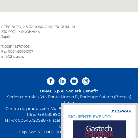
F.TEC BLDG, 2-5-32 KOMAOKA, TSURUMI-KU
230-0071 - YOKOHAMA
Japón
T. 0081455701005
Fax 0081455701007
info@flotec.jp
OMAL S.p.A.
Società Benefit
Sedes centrales: Via Ponte Nuovo 11, Rodengo Saiano (Brescia)
Italia
Centro de producción: Via Brognolo 12, Passirano (Brescia) Italia
X CERRAR
Tlfno +39 0308900145 Fax +39 0308900423
SIGUIENTE EVENTO
N.IVA: 00645720988 - Fiscal Code: 01661640175 - Inscripción REA
BS-258271
Cap. Soc. 500.000,00 € totalmente desembolsado