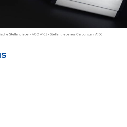
sche Stellantriebe
»
AGO A105 - Stellantriebe aus Carbonstahl A105
us