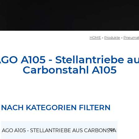
HOME
»
Produkte
»
Pneumati
GO A105 - Stellantriebe a
Carbonstahl A105
NACH KATEGORIEN FILTERN