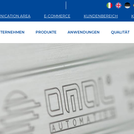
NICATION AREA
E-COMMERCE
KUNDENBEREICH
K
TERNEHMEN
PRODUKTE
ANWENDUNGEN
QUALITÄT