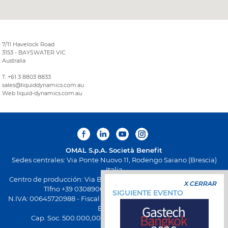
7/11 Havelock Road
3153 - BAYSWATER VIC
Australia
T. +61 3 8803 8833
sales@liquiddynamics.com.au
Web liquid-dynamics.com.au
OMAL S.p.A.
Società Benefit
Sedes centrales: Via Ponte Nuovo 11, Rodengo Saiano (Brescia)
Italia
Centro de producción: Via Brognolo 12, Passirano (Brescia) Italia
X CERRAR
Tlfno +39 0308900145 Fax +39 0308900423
SIGUIENTE EVENTO
N.IVA: 00645720988 - Fiscal Code: 01661640175 - Inscripción REA
BS-258271
Cap. Soc. 500.000,00 € totalmente desembolsado