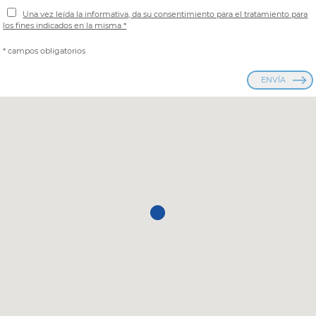
Una vez leída la informativa, da su consentimiento para el tratamiento para
los fines indicados en la misma *
* campos obligatorios
ENVÍA