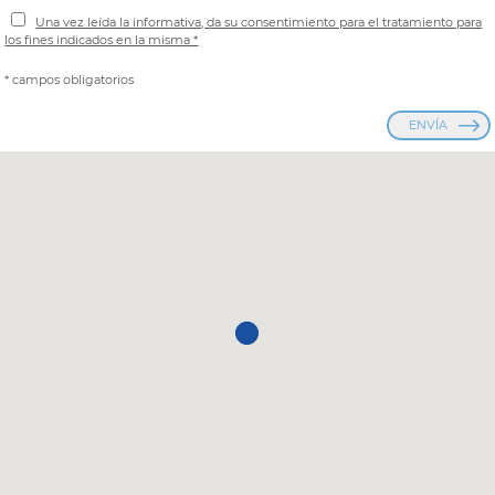
Una vez leída la informativa, da su consentimiento para el tratamiento para
los fines indicados en la misma *
* campos obligatorios
ENVÍA