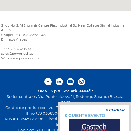
Shop No. 2, Al Shumais Center First Industrial St., Near College Signal Industrial
Area 2
Sharjah, P.O. Box: 33372 - UAE
Emiratos Árabes
T. 00971 6 542 1300
sales@powertech.ae
Web www.powertech.ae
OMAL S.p.A.
Società Benefit
Sedes centrales: Via Ponte Nuovo 11, Rodengo Saiano (Brescia)
Italia
Centro de producción: Via Brognolo 12, Passirano (Brescia) Italia
X CERRAR
Tlfno +39 0308900145 Fax +39 0308900423
SIGUIENTE EVENTO
N.IVA: 00645720988 - Fiscal Code: 01661640175 - Inscripción REA
BS-258271
Cap. Soc. 500.000,00 € totalmente desembolsado