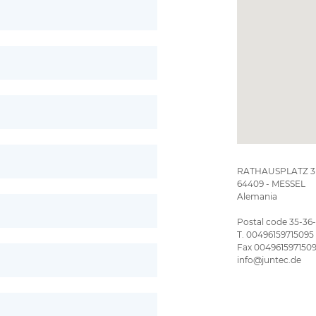
RATHAUSPLATZ 3
64409 - MESSEL
Alemania
Postal code 35-36
T. 00496159715095
Fax 004961597150
info@juntec.de