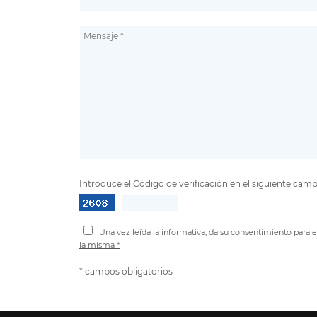
Introduce el Código de verificación en el siguiente camp
Una vez leída la informativa, da su consentimiento para e
la misma *
* campos obligatorios