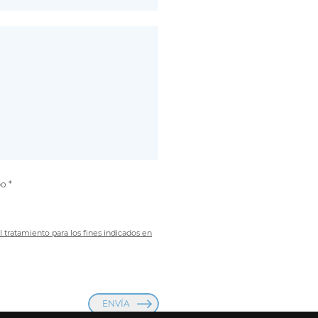
o *
l tratamiento para los fines indicados en
ENVÍA