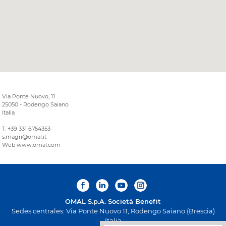
Via Ponte Nuovo, 11
25050 - Rodengo Saiano
Italia
T. +39 331 6754353
s.magri@omal.it
Web www.omal.com
OMAL S.p.A.
Società Benefit
Sedes centrales: Via Ponte Nuovo 11, Rodengo Saiano (Brescia)
Italia