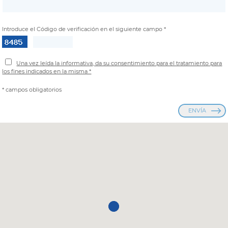
Introduce el Código de verificación en el siguiente campo *
Una vez leída la informativa, da su consentimiento para el tratamiento para
los fines indicados en la misma *
* campos obligatorios
ENVÍA