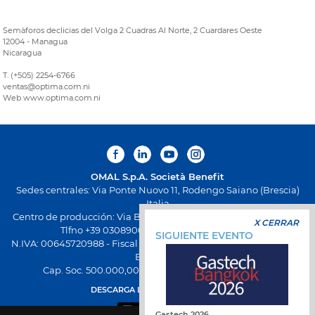
Semàforos declicias del Volga 2 Cuadras Al Norte, 2 Cuardares Oeste
12004 - Managua
Nicaragua
T. (+505) 2254-6766
ventas@optima.com.ni
Web www.optima.com.ni
OMAL S.p.A.
Società Benefit
Sedes centrales: Via Ponte Nuovo 11, Rodengo Saiano (Brescia)
Italia
Centro de producción: Via Brognolo 12, Passirano (Brescia) Italia
X CERRAR
Tlfno +39 0308900145 Fax +39 0308900423
SIGUIENTE EVENTO
N.IVA: 00645720988 - Fiscal Code: 01661640175 - Inscripción REA
BS-258271
Cap. Soc. 500.000,00 € totalmente desembolsado
DESCARGA LA NUEVA APP OMAL
Gastech 2026