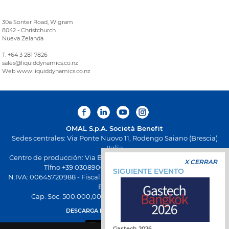
30a Sonter Road, Wigram
8042 - Christchurch
Nueva Zelanda
T. +64 3 281 7826
sales@liquiddynamics.co.nz
Web www.liquiddynamics.co.nz
OMAL S.p.A.
Società Benefit
Sedes centrales: Via Ponte Nuovo 11, Rodengo Saiano (Brescia)
Italia
Centro de producción: Via Brognolo 12, Passirano (Brescia) Italia
X CERRAR
Tlfno +39 0308900145 Fax +39 0308900423
SIGUIENTE EVENTO
N.IVA: 00645720988 - Fiscal Code: 01661640175 - Inscripción REA
BS-258271
Cap. Soc. 500.000,00 € totalmente desembolsado
DESCARGA LA NUEVA APP OMAL
Gastech 2026