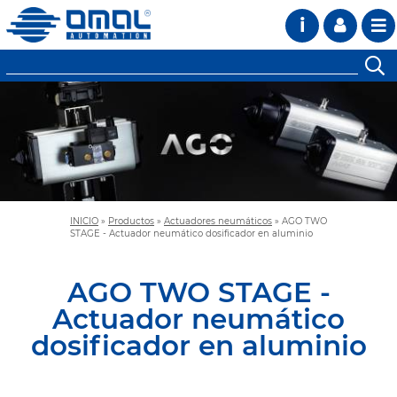
i
INICIO
»
Productos
»
Actuadores neumáticos
»
AGO TWO
STAGE - Actuador neumático dosificador en aluminio
AGO TWO STAGE -
Actuador neumático
dosificador en aluminio