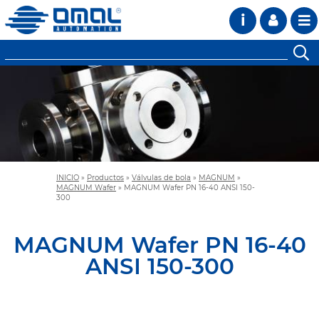
i
INICIO
»
Productos
»
Válvulas de bola
»
MAGNUM
»
MAGNUM Wafer
»
MAGNUM Wafer PN 16-40 ANSI 150-
300
MAGNUM Wafer PN 16-40
ANSI 150-300