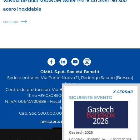
Válvula de bola MAGNUM Wafer PN 16-40 ANSI 150-300
acero inoxidable
continúa
OMAL S.p.A.
Società Benefit
Sedes centrales: Via Ponte Nuovo 11, Rodengo Saiano (Brescia)
Italia
Centro de producción: Via Brognolo 12, Passirano (Brescia) Italia
X CERRAR
Tlfno +39 0308900145 Fax +39 0308900423
SIGUIENTE EVENTO
N.IVA: 00645720988 - Fiscal Code: 01661640175 - Inscripción REA
BS-258271
Cap. Soc. 500.000,00 € totalmente desembolsado
DESCARGA LA NUEVA APP OMAL
Gastech 2026
Bangkok, Thailand, 14 - 17 september