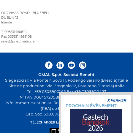
OLD NAAS ROAD - BLUEBELL
DUBLIN 12
Irlande
T. 0035314568111
Fax 0035314568108
sales@pneumatics.ie
OMAL S.p.A.
Società Benefit
Siège social: Via Ponte Nuovo 11, Rodengo Saiano (Brescia) Italie
Site de production: Via Brognolo 12, Passirano (Brescia) Italie
Tél. +39 0308900145 Fax +39 0308900423
N°TVA: 00645720988 - Fiscal Code: 01661640175 -
X FERMER
N°d’immatriculation au Registre Économique et Administratif
PROCHAIN ÉVÈNEMENT
(REA) de Brescia BS-258271
Cap. Soc. 500.000,00€ entièrement versés
TÉLÉCHARGER LA NOUVELLE APPLI OMAL