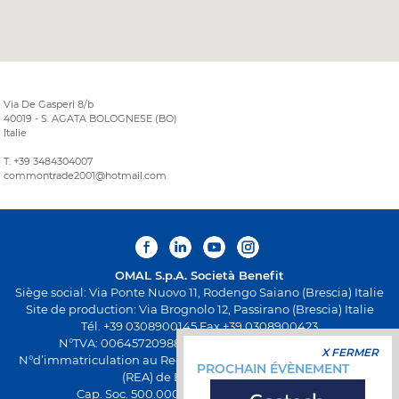
Via De Gasperi 8/b
40019 - S. AGATA BOLOGNESE (BO)
Italie
T. +39 3484304007
commontrade2001@hotmail.com
OMAL S.p.A.
Società Benefit
Siège social: Via Ponte Nuovo 11, Rodengo Saiano (Brescia) Italie
Site de production: Via Brognolo 12, Passirano (Brescia) Italie
Tél. +39 0308900145 Fax +39 0308900423
N°TVA: 00645720988 - Fiscal Code: 01661640175 -
X FERMER
N°d’immatriculation au Registre Économique et Administratif
PROCHAIN ÉVÈNEMENT
(REA) de Brescia BS-258271
Cap. Soc. 500.000,00€ entièrement versés