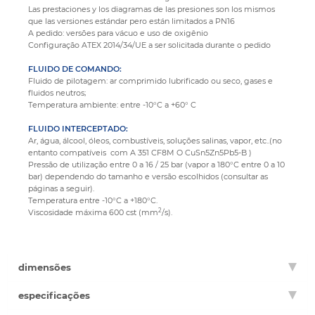
Las prestaciones y los diagramas de las presiones son los mismos
que las versiones estándar pero están limitados a PN16
A pedido: versões para vácuo e uso de oxigênio
Configuração ATEX 2014/34/UE a ser solicitada durante o pedido
FLUIDO DE COMANDO:
Fluido de pilotagem: ar comprimido lubrificado ou seco, gases e
fluidos neutros;
Temperatura ambiente: entre -10°C a +60° C
FLUIDO INTERCEPTADO:
Ar, água, álcool, óleos, combustíveis, soluções salinas, vapor, etc..(no
entanto compatíveis com A 351 CF8M O CuSn5Zn5Pb5-B )
Pressão de utilização entre 0 a 16 / 25 bar (vapor a 180°C entre 0 a 10
bar) dependendo do tamanho e versão escolhidos (consultar as
páginas a seguir).
Temperatura entre -10°C a +180°C.
2
Viscosidade máxima 600 cst (mm
/s).
dimensões
especificações