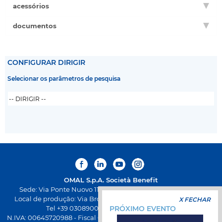
acessórios
documentos
CONFIGURAR DIRIGIR
Selecionar os parâmetros de pesquisa
OMAL S.p.A.
Società Benefit
Sede: Via Ponte Nuovo 11, Rodengo Saiano (Brescia) Itália
Local de produção: Via Brognolo 12, Passirano (Brescia) Itália
X FECHAR
Tel +39 0308900145 Fax +39 0308900423
PRÓXIMO EVENTO
N.IVA: 00645720988 - Fiscal Code: 01661640175 - Iscrição REA BS-