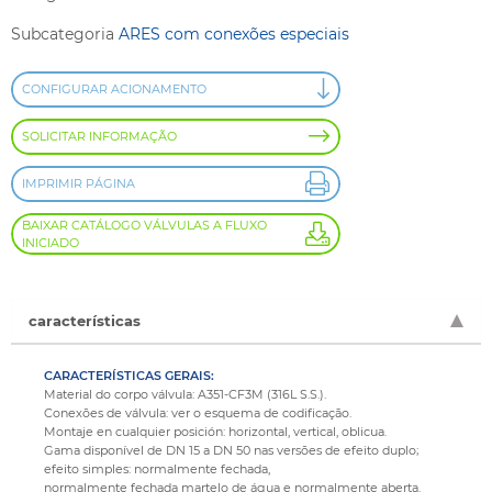
Subcategoria
ARES com conexões especiais
CONFIGURAR ACIONAMENTO
SOLICITAR INFORMAÇÃO
IMPRIMIR PÁGINA
BAIXAR CATÁLOGO VÁLVULAS A FLUXO
INICIADO
características
CARACTERÍSTICAS GERAIS:
Material do corpo válvula: A351-CF3M (316L S.S.).
Conexões de válvula: ver o esquema de codificação.
Montaje en cualquier posición: horizontal, vertical, oblicua.
Gama disponível de DN 15 a DN 50 nas versões de efeito duplo;
efeito simples: normalmente fechada,
normalmente fechada martelo de água e normalmente aberta.