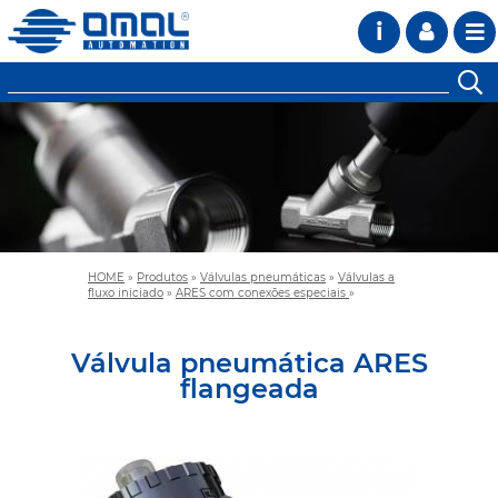
i
HOME
»
Produtos
»
Válvulas pneumáticas
»
Válvulas a
fluxo iniciado
»
ARES com conexões especiais
»
Válvula pneumática ARES
flangeada