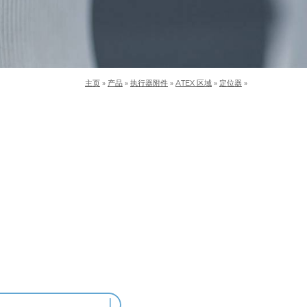
主页
»
产品
»
执行器附件
»
ATEX 区域
»
定位器
»