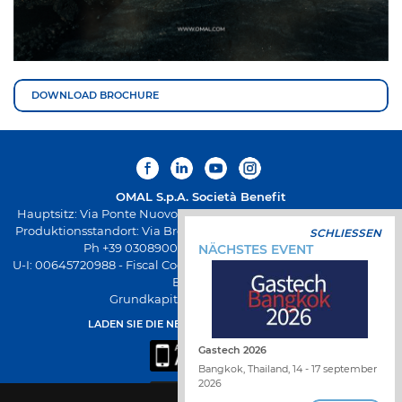
DOWNLOAD BROCHURE
OMAL S.p.A.
Società Benefit
Hauptsitz: Via Ponte Nuovo 11, Rodengo Saiano (Brescia) Italien
Produktionsstandort: Via Brognolo 12, Passirano (Brescia) Italien
SCHLIESSEN
Ph +39 0308900145 Fax +39 0308900423
NÄCHSTES EVENT
U-I: 00645720988 - Fiscal Code: 01661640175 - REA-Registrierung
BS-258271
Grundkapital € 500.000,00 v.e.
LADEN SIE DIE NEUE OMAL-APP HERUNTER
Gastech 2026
Bangkok, Thailand, 14 - 17 september
2026