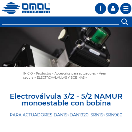
i
INICIO
»
Productos
»
Accesorios para actuadores
»
Área
segura
»
ELECTROVÁLVULAS Y BOBINAS
»
Electroválvula 3/2 - 5/2 NAMUR
monoestable con bobina
PARA ACTUADORES DAN15÷DAN1920, SRN15÷SRN960