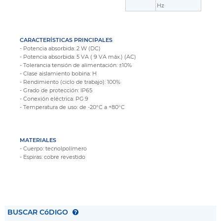
Hz
CARACTERÍSTICAS PRINCIPALES
- Potencia absorbida: 2 W (DC)
- Potencia absorbida: 5 VA ( 9 VA máx.) (AC)
- Tolerancia tensión de alimentación: ±10%
- Clase aislamiento bobina: H
- Rendimiento (ciclo de trabajo): 100%
- Grado de protección: IP65
- Conexión eléctrica: PG.9
- Temperatura de uso: de -20°C a +80°C
MATERIALES
- Cuerpo: tecnolpolímero
- Espiras: cobre revestido
BUSCAR CóDIGO