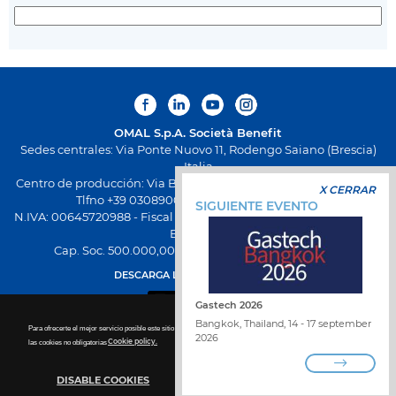
OMAL S.p.A.
Società Benefit
Sedes centrales: Via Ponte Nuovo 11, Rodengo Saiano (Brescia)
Italia
Centro de producción: Via Brognolo 12, Passirano (Brescia) Italia
X CERRAR
Tlfno +39 0308900145 Fax +39 0308900423
SIGUIENTE EVENTO
N.IVA: 00645720988 - Fiscal Code: 01661640175 - Inscripción REA
BS-258271
Cap. Soc. 500.000,00 € totalmente desembolsado
DESCARGA LA NUEVA APP OMAL
Gastech 2026
Bangkok, Thailand, 14 - 17 september
Para ofrecerte el mejor servicio posible este sitio utiliza las cookies. Para más detalles sobre la desactivación de
2026
las cookies no obligatorias
Cookie policy.
DISABLE COOKIES
TRABAJA CON NOSOTROS
ENCUENTRA DISTRIBUIDOR