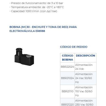
- Presión de funcionamiento: de 3 a 10 bar
- Temperatura ambiente: de -20°C a +80°C
- Capacidad: 1000 l/min. (con Δp.1 bar)
BOBINA (MC30 - ENCHUFE Y TOMA DE RED) PARA
ELECTROVÁLVULA ER8188
CÓDIGO DE PEDIDO
CÓDIGO
DESCRIPCIÓN
BOBINA
Alimentación
BBR22024
24 Vdc
Alimentación
BBR21024
24 Vac 50/60
Hz
Alimentación
BBR21110
110 Vac 50/60
Hz
Alimentación
BBR21220
230 Vac 50/60