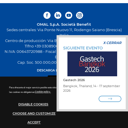
OMAL S.p.A.
Società Benefit
Sedes centrales: Via Ponte Nuovo 11, Rodengo Saiano (Brescia)
Italia
Centro de producción: Via Brognolo 12, Passirano (Brescia) Italia
X CERRAR
Tlfno +39 0308900145 Fax +39 0308900423
SIGUIENTE EVENTO
N.IVA: 00645720988 - Fiscal Code: 01661640175 - Inscripción REA
BS-258271
Cap. Soc. 500.000,00 € totalmente desembolsado
DESCARGA LA NUEVA APP OMAL
Gastech 2026
Bangkok, Thailand, 14 - 17 september
Para ofrecerte el mejor servicio posible este sitio utiliza las cookies. Para más detalles sobre la desactivación de
2026
las cookies no obligatorias
Cookie policy.
DISABLE COOKIES
TRABAJA CON NOSOTROS
ENCUENTRA DISTRIBUIDOR
CHOOSE AND CUSTOMIZE
PONTE EN CONTACTO CON NOSOTROS
WHISTLEBLOWING
POLÍTICA DE PRIVACIDAD
ACCEPT