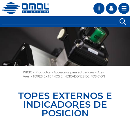
i
INICIO
»
Productos
»
Accesorios para actuadores
»
Atex
Area
»
TOPES EXTERNOS E INDICADORES DE POSICIÓN
TOPES EXTERNOS E
INDICADORES DE
POSICIÓN