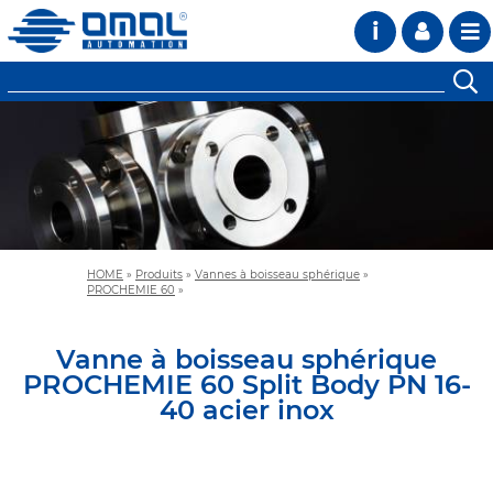
i
HOME
»
Produits
»
Vannes à boisseau sphérique
»
PROCHEMIE 60
»
Vanne à boisseau sphérique
PROCHEMIE 60 Split Body PN 16-
40 acier inox