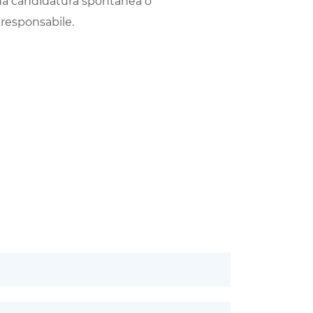
 tua candidatura spontanea o
 responsabile.