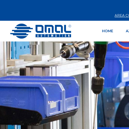
AREA C
HOME
A