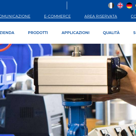
OMUNICAZIONE
E-COMMERCE
AREA RISERVATA
C
ZIENDA
PRODOTTI
APPLICAZIONI
QUALITÀ
S