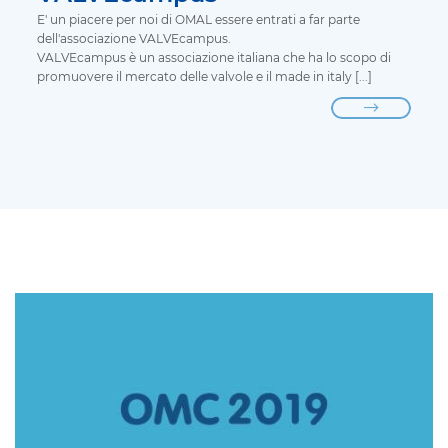
E' un piacere per noi di OMAL essere entrati a far parte
dell'associazione VALVEcampus.
VALVEcampus è un associazione italiana che ha lo scopo di
promuovere il mercato delle valvole e il made in italy [...]