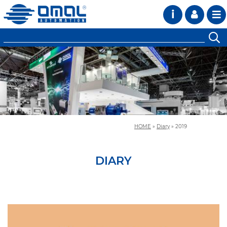
i
HOME
»
Diary
»
2019
DIARY