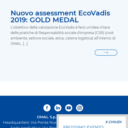
Nuovo assessment EcoVadis
2019: GOLD MEDAL
L'obiettivo della valutazione EcoVadis è farsi un'idea chiara
delle pratiche di Responsabilità sociale d'impresa (CSR) (cioè
ambiente, settore sociale, etica, catena logistica) all’interno di
OMAL. [...]
OMAL S.p.A.
Società Benefit
X CHIUDI
Headquarters: Via Ponte Nuovo 11, Rodengo Saiano (Brescia) Italia
PROSSIMO EVENTO
Sede produttiva: Via Brognolo 12, Passirano (Brescia) Italia