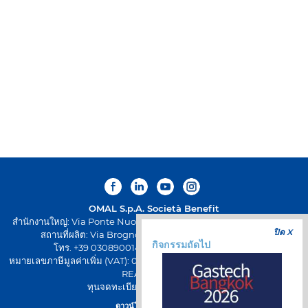
ประจำวัน
ด้
วย “Pole Position” เรายังคงสร้างสภาพแวดล้อมที่บุคลากร
สามารถเติบโต แบ่งปัน และเปลี่ยนทักษะของตนให้เป็นคุณค่าที่
เป็นรูปธรรม โดยมุ่งสู่วัฒนธรรมองค์กรที่การทำงานร่วมกัน
ระหว่างทีมกลายเป็นกุญแจสำคัญในการรับมือกับความท้าทาย
ใหม่ ๆ และบรรลุเป้าหมายร่วมกัน
OMAL S.p.A.
Società Benefit
สำนักงานใหญ่: Via Ponte Nuovo 11, Rodengo Saiano (Brescia) Italy
ปิด X
สถานที่ผลิต: Via Brognolo 12, Passirano (Brescia) Italy
กิจกรรมถัดไป
โทร. +39 0308900145 โทรสาร +39 0308900423
หมายเลขภาษีมูลค่าเพิ่ม (VAT): 00645720988 - รหัสภาษี: 01661640175 -
REA BS-258271
ทุนจดทะเบียน: € 500.000,00 I.V
ดาวน์โหลดแอป OMAL