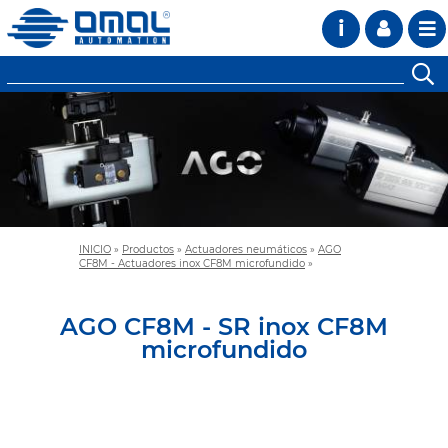
i
INICIO
»
Productos
»
Actuadores neumáticos
»
AGO
CF8M - Actuadores inox CF8M microfundido
»
AGO CF8M - SR inox CF8M
microfundido