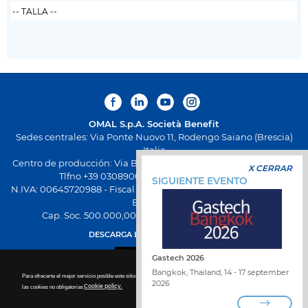
OMAL S.p.A.
Società Benefit
Sedes centrales: Via Ponte Nuovo 11, Rodengo Saiano (Brescia)
Italia
Centro de producción: Via Brognolo 12, Passirano (Brescia) Italia
X CERRAR
Tlfno +39 0308900145 Fax +39 0308900423
SIGUIENTE EVENTO
N.IVA: 00645720988 - Fiscal Code: 01661640175 - Inscripción REA
BS-258271
Cap. Soc. 500.000,00 € totalmente desembolsado
DESCARGA LA NUEVA APP OMAL
Gastech 2026
Bangkok, Thailand, 14 - 17 september
Para ofrecerte el mejor servicio posible este sitio utiliza las cookies. Para más detalles sobre la desactivación de
2026
las cookies no obligatorias
Cookie policy.