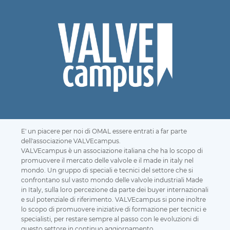
E' un piacere per noi di OMAL essere entrati a far parte
dell'associazione VALVEcampus.
VALVEcampus è un associazione italiana che ha lo scopo di
promuovere il mercato delle valvole e il made in italy nel
mondo. Un gruppo di speciali e tecnici del settore che si
confrontano sul vasto mondo delle valvole industriali Made
in Italy, sulla loro percezione da parte dei buyer internazionali
e sul potenziale di riferimento. VALVEcampus si pone inoltre
lo scopo di promuovere iniziative di formazione per tecnici e
specialisti, per restare sempre al passo con le evoluzioni di
questo settore in continuo aggiornamento.