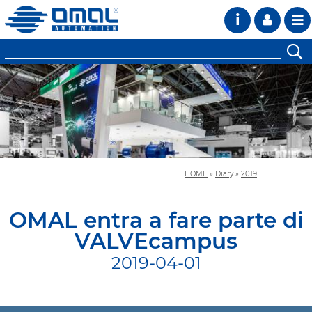
i
HOME
»
Diary
»
2019
OMAL entra a fare parte di
VALVEcampus
2019-04-01