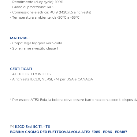
- Rendimento (duty cycle): 100%
- Grado di protezione: IP65
- Connessione elettrica: PG 9 (M20x1,5 a richiesta)
- Temperatura ambiente: da -20°C a +55°C
MATERIALI
- Corpo: lega leggera verniciata
- Spire: rame rivestito classe H
CERTIFICATI
- ATEX II 1 GD Ex ia IIC T6
- A richiesta IECEX, NEPSI, FM per USA e CANADA
* Per essere ATEX Exia, la bobina deve essere barrierata con appositi dispositivi
II2GD Exd IIC T4 - T6
BOBINA CNOMO PER ELETTROVALVOLA ATEX ER85 - ER86 - ER8187