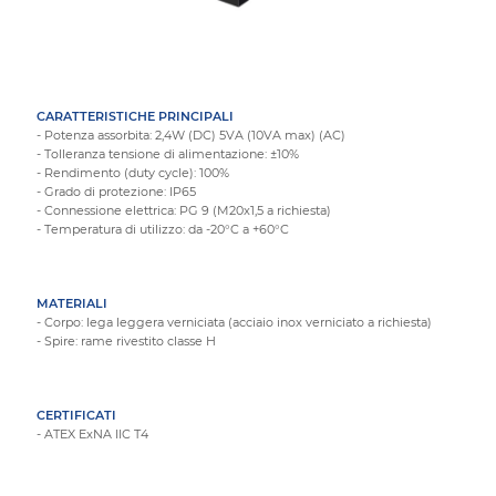
CARATTERISTICHE PRINCIPALI
- Potenza assorbita: 2,4W (DC) 5VA (10VA max) (AC)
- Tolleranza tensione di alimentazione: ±10%
- Rendimento (duty cycle): 100%
- Grado di protezione: IP65
- Connessione elettrica: PG 9 (M20x1,5 a richiesta)
- Temperatura di utilizzo: da -20°C a +60°C
MATERIALI
- Corpo: lega leggera verniciata (acciaio inox verniciato a richiesta)
- Spire: rame rivestito classe H
CERTIFICATI
- ATEX ExNA IIC T4