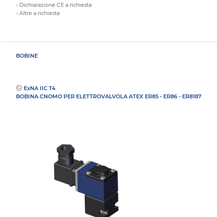
- Dichiarazione CE a richiesta
- Altre a richiesta
BOBINE
ExNA IIC T4
BOBINA CNOMO PER ELETTROVALVOLA ATEX ER85 - ER86 - ER8187