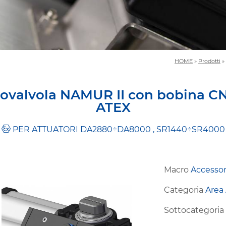
HOME
»
Prodotti
»
trovalvola NAMUR II con bobina 
ATEX
PER ATTUATORI DA2880÷DA8000 , SR1440÷SR4000
Macro
Accessor
Categoria
Area
Sottocategori