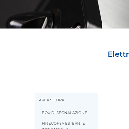
Elet
AREA SICURA
BOX DI SEGNALAZIONE
FINECORSA ESTERNI E