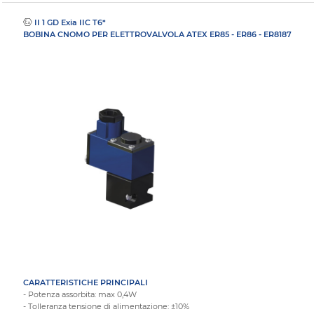
II 1 GD Exia IIC T6*
BOBINA CNOMO PER ELETTROVALVOLA ATEX ER85 - ER86 - ER8187
CARATTERISTICHE PRINCIPALI
- Potenza assorbita: max 0,4W
- Tolleranza tensione di alimentazione: ±10%