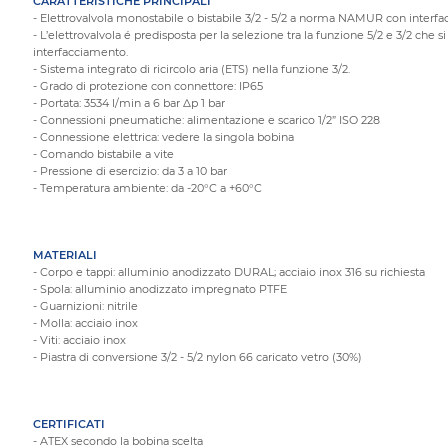
CARATTERISTICHE PRINCIPALI
- Elettrovalvola monostabile o bistabile 3/2 - 5/2 a norma NAMUR con inter
- L’elettrovalvola é predisposta per la selezione tra la funzione 5/2 e 3/2 che si
interfacciamento.
- Sistema integrato di ricircolo aria (ETS) nella funzione 3/2.
- Grado di protezione con connettore: IP65
- Portata: 3534 l/min a 6 bar ∆p 1 bar
- Connessioni pneumatiche: alimentazione e scarico 1/2” ISO 228
- Connessione elettrica: vedere la singola bobina
- Comando bistabile a vite
- Pressione di esercizio: da 3 a 10 bar
- Temperatura ambiente: da -20°C a +60°C
MATERIALI
- Corpo e tappi: alluminio anodizzato DURAL; acciaio inox 316 su richiesta
- Spola: alluminio anodizzato impregnato PTFE
- Guarnizioni: nitrile
- Molla: acciaio inox
- Viti: acciaio inox
- Piastra di conversione 3/2 - 5/2 nylon 66 caricato vetro (30%)
CERTIFICATI
- ATEX secondo la bobina scelta