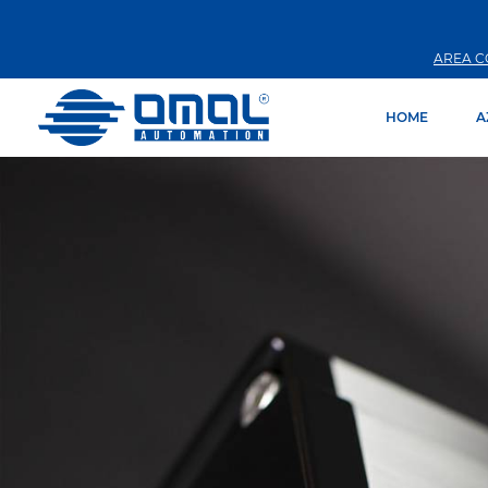
AREA C
HOME
A