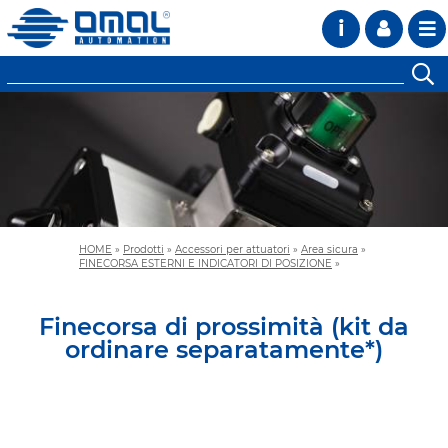
i
HOME
»
Prodotti
»
Accessori per attuatori
»
Area sicura
»
FINECORSA ESTERNI E INDICATORI DI POSIZIONE
»
Finecorsa di prossimità (kit da
ordinare separatamente*)