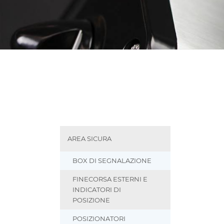
AREA SICURA
BOX DI SEGNALAZIONE
FINECORSA ESTERNI E
INDICATORI DI
POSIZIONE
POSIZIONATORI