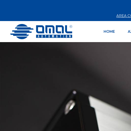
AREA C
HOME
A