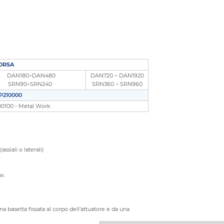
CORSA
DAN180÷DAN480
DAN720 ÷ DAN1920
SRN90÷SRN240
SRN360 ÷ SRN960
P210000
100 - Metal Work
siali o laterali)
ax.
basetta fissata al corpo dell’attuatore e da una