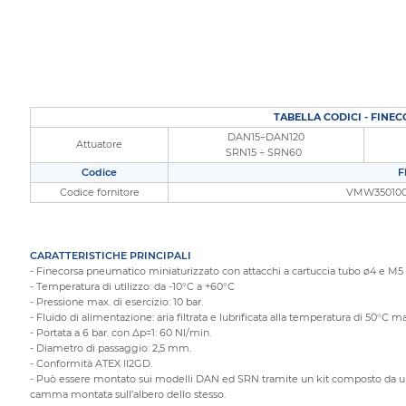
TABELLA CODICI - FINE
DAN15÷DAN120
Attuatore
SRN15 ÷ SRN60
Codice
F
Codice fornitore
VMW3501000
CARATTERISTICHE PRINCIPALI
- Finecorsa pneumatico miniaturizzato con attacchi a cartuccia tubo ø4 e M5 (as
- Temperatura di utilizzo: da -10°C a +60°C
- Pressione max. di esercizio: 10 bar.
- Fluido di alimentazione: aria filtrata e lubrificata alla temperatura di 50°C m
- Portata a 6 bar. con ∆p=1: 60 Nl/min.
- Diametro di passaggio: 2,5 mm.
- Conformità ATEX II2GD.
- Può essere montato sui modelli DAN ed SRN tramite un kit composto da una 
camma montata sull’albero dello stesso.