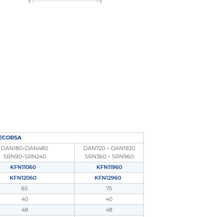
NECORSA
DAN180÷DAN480
DAN720 ÷ DAN1920
SRN90÷SRN240
SRN360 ÷ SRN960
KFN11060
KFN11960
KFN12060
KFN12960
65
75
40
40
48
48