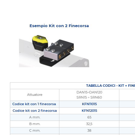
Esempio Kit con 2 Finecorsa
TABELLA CODICI - KIT + FI
DAN15÷DAN120
Attuatore
SRN15 ÷ SRN60
Codice kit con 1 finecorsa
KFN11015
Codice kit con 2 finecorsa
KFN12015
A mm.
65
B mm.
32,5
C mm.
38