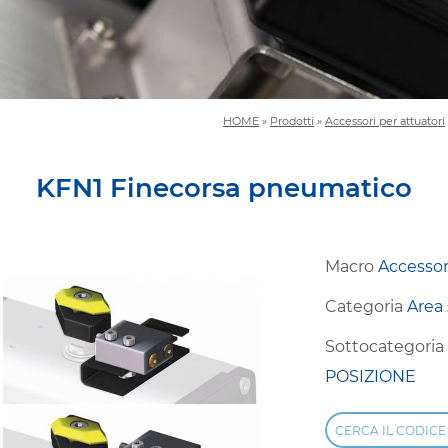
HOME
»
Prodotti
»
Accessori per attuatori
KFN1 Finecorsa pneumatico
Macro
Accessor
Categoria
Area 
Sottocategori
POSIZIONE
CERCA IL CODICE