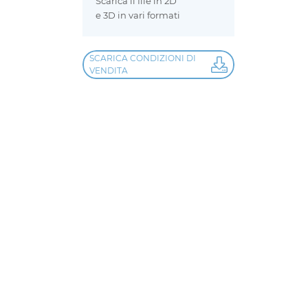
Scarica il file in 2D
e 3D in vari formati
SCARICA CONDIZIONI DI
VENDITA