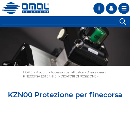
i
HOME
»
Prodotti
»
Accessori per attuatori
»
Area sicura
»
FINECORSA ESTERNI E INDICATORI DI POSIZIONE
»
KZN00 Protezione per finecorsa