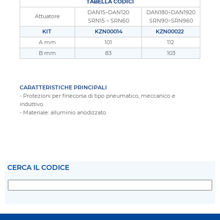
TABELLA CODICI
DAN15÷DAN120
DAN180÷DAN1920
Attuatore
SRN15 ÷ SRN60
SRN90÷SRN960
KIT
KZN00014
KZN00022
A mm
101
112
B mm
83
103
CARATTERISTICHE PRINCIPALI
- Protezioni per finecorsa di tipo pneumatico, meccanico e
induttivo.
- Materiale: alluminio anodizzato.
CERCA IL CODICE