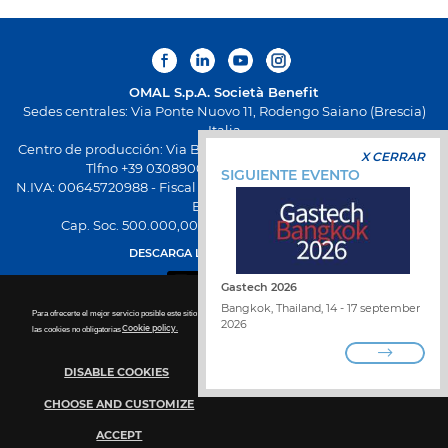
OMAL S.p.A.
Società Benefit
Sedes centrales: Via Ponte Nuovo 11, Rodengo Saiano (Brescia)
Italia
Centro de producción: Via Brognolo 12, Passirano (Brescia) Italia
X CERRAR
Tlfno +39 0308900145 Fax +39 0308900423
SIGUIENTE EVENTO
N.IVA: 00645720988 - Fiscal Code: 01661640175 - Inscripción REA
BS-258271
Cap. Soc. 500.000,00 € totalmente desembolsado
DESCARGA LA NUEVA APP OMAL
Gastech 2026
Bangkok, Thailand, 14 - 17 september
Para ofrecerte el mejor servicio posible este sitio utiliza las cookies. Para más detalles sobre la desactivación de
2026
las cookies no obligatorias
Cookie policy.
DISABLE COOKIES
TRABAJA CON NOSOTROS
ENCUENTRA DISTRIBUIDOR
CHOOSE AND CUSTOMIZE
PONTE EN CONTACTO CON NOSOTROS
WHISTLEBLOWING
POLÍTICA DE PRIVACIDAD
ACCEPT