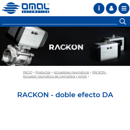
i
INICIO
»
Productos
»
Actuadores neumáticos
»
RACKON -
Actuador neumático de cremallera y piñón
»
RACKON - doble efecto DA