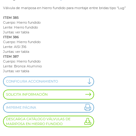
Válvula de mariposa en hierro fundido para montaje entre bridas tipo “Lug”
ITEM 385
Cuerpo: Hierro fundido
Lente: Hierro fundido
Juntas: ver tabla
ITEM 386
Cuerpo: Hierro fundido
Lente: AISI 316
Juntas: ver tabla
ITEM 387
Cuerpo: Hierro fundido
Lente: Bronce Aluminio
Juntas: ver tabla
CONFIGURA ACCIONAMIENTO
SOLICITA INFORMACIÓN
IMPRIME PÁGINA
DESCARGA CATÁLOGO VÁLVULAS DE
MARIPOSA EN HIERRO FUNDIDO