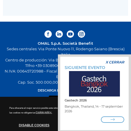
OMAL S.p.A.
Società Benefit
Sedes centrales: Via Ponte Nuovo 11, Rodengo Saiano (Brescia)
Italia
Centro de producción: Via Brognolo 12, Passirano (Brescia) Italia
X CERRAR
Tlfno +39 0308900145 Fax +39 0308900423
SIGUIENTE EVENTO
N.IVA: 00645720988 - Fiscal Code: 01661640175 - Inscripción REA
BS-258271
Cap. Soc. 500.000,00 € totalmente desembolsado
DESCARGA LA NUEVA APP OMAL
Gastech 2026
Bangkok, Thailand, 14 - 17 september
Para ofrecerte el mejor servicio posible este sitio utiliza las cookies. Para más detalles sobre la desactivación de
2026
las cookies no obligatorias
Cookie policy.
DISABLE COOKIES
TRABAJA CON NOSOTROS
ENCUENTRA DISTRIBUIDOR