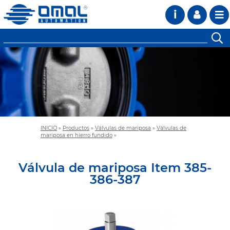
i
INICIO
»
Productos
»
Válvulas de mariposa
»
Válvulas de
mariposa en hierro fundido
»
Válvula de mariposa Item 385-
386-387