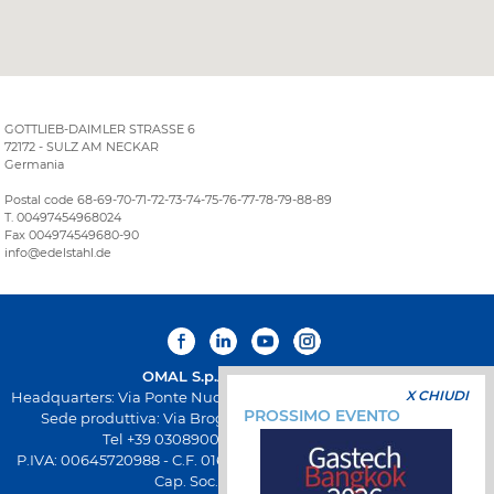
GOTTLIEB-DAIMLER STRASSE 6
72172 - SULZ AM NECKAR
Germania
Postal code 68-69-70-71-72-73-74-75-76-77-78-79-88-89
T. 00497454968024
Fax 004974549680-90
info@edelstahl.de
OMAL S.p.A.
Società Benefit
X CHIUDI
Headquarters: Via Ponte Nuovo 11, Rodengo Saiano (Brescia) Italia
PROSSIMO EVENTO
Sede produttiva: Via Brognolo 12, Passirano (Brescia) Italia
Tel +39 0308900145 Fax +39 0308900423
P.IVA: 00645720988 - C.F. 01661640175 - Iscrizione REA BS-258271
Cap. Soc. € 500.000,00 I.V