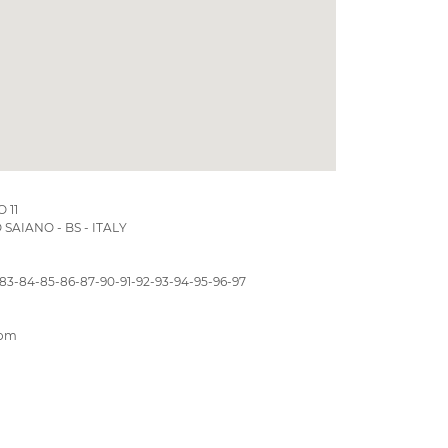
 11
SAIANO - BS - ITALY
-83-84-85-86-87-90-91-92-93-94-95-96-97
com