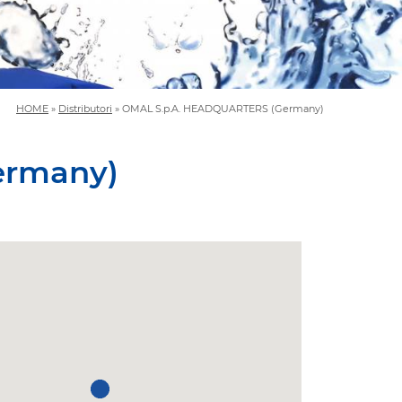
HOME
»
Distributori
»
OMAL S.p.A. HEADQUARTERS (Germany)
ermany)