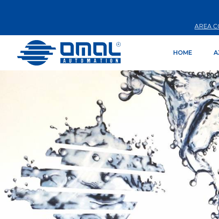
AREA C
HOME
A