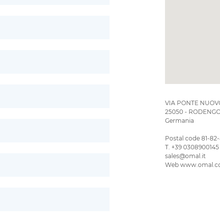
VIA PONTE NUOVO
25050 - RODENGO 
Germania
Postal code 81-82
T. +39 0308900145
sales@omal.it
Web www.omal.