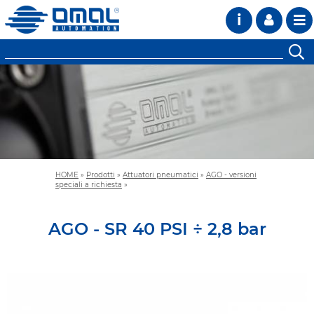
i
HOME
»
Prodotti
»
Attuatori pneumatici
»
AGO - versioni
speciali a richiesta
»
AGO - SR 40 PSI ÷ 2,8 bar