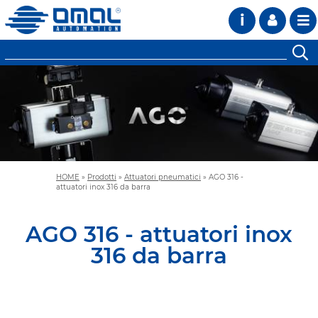
i
HOME
»
Prodotti
»
Attuatori pneumatici
»
AGO 316 -
attuatori inox 316 da barra
AGO 316 - attuatori inox
316 da barra