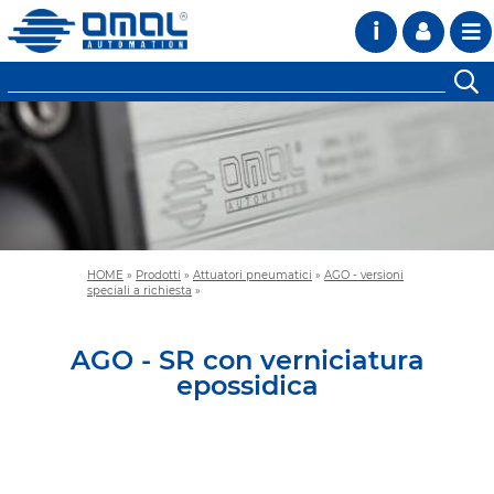
i
HOME
»
Prodotti
»
Attuatori pneumatici
»
AGO - versioni
speciali a richiesta
»
AGO - SR con verniciatura
epossidica