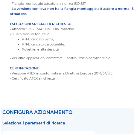
• Flangia montaggio attuatore a norma ISO 5211.
•
La versione con leva non ha la flangia montaggio attuatore a norma ISO
attuatore.
ESECUZIONI SPECIALI A RICHIESTA:
• Attacchi: SMS - MACON - DIN maschio.
• Guarnizioni di tenuta in:
PTFE caricato vetro,
PTFE caricato carbografite,
Polietilene alta densità.
• Per altre applicazioni contattare il nostro ufficio commerciale.
CERTIFICAZIONI:
• Versione ATEX in conformità alla Direttiva Europea 2014/34/UE
• Certificato ATEX a richiesta
CONFIGURA AZIONAMENTO
Seleziona i parametri di ricerca