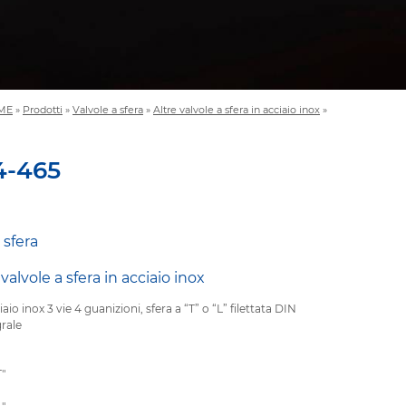
ME
»
Prodotti
»
Valvole a sfera
»
Altre valvole a sfera in acciaio inox
»
64-465
 sfera
 valvole a sfera in acciaio inox
iaio inox 3 vie 4 guanizioni, sfera a “T” o “L” filettata DIN
grale
T"