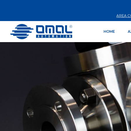
AREA C
HOME
A