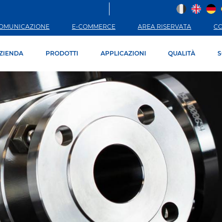
OMUNICAZIONE
E-COMMERCE
AREA RISERVATA
C
ZIENDA
PRODOTTI
APPLICAZIONI
QUALITÀ
S