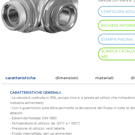
Valvola con sfera a "
CONFIGURA AZI
RICHIEDI INFORM
STAMPA PAGINA
SCARICA CATALOGO
465
caratteristiche
dimensioni
materiali
d
CARATTERISTICHE GENERALI:
• La valvola é costruita in 316L acciaio inox e si presta ad utilizzi che richiedo
industria alimentare).
• Con 4 guarnizioni sulla sfera permette la deviazione del flusso in tutte le d
attacchi.
• Estremità filettate DIN 11851.
• Temperatura di utilizzo: da -20°C a + 150°C
• Pressione di utilizzo: vedi tabella.
• Fluido intercettato: per usi alimentari.