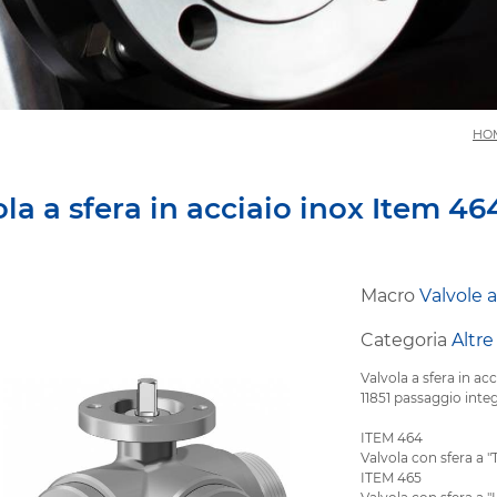
HO
la a sfera in acciaio inox Item 4
Macro
Valvole a
Categoria
Altre
Valvola a sfera in acc
11851 passaggio inte
ITEM 464
Valvola con sfera a "
ITEM 465