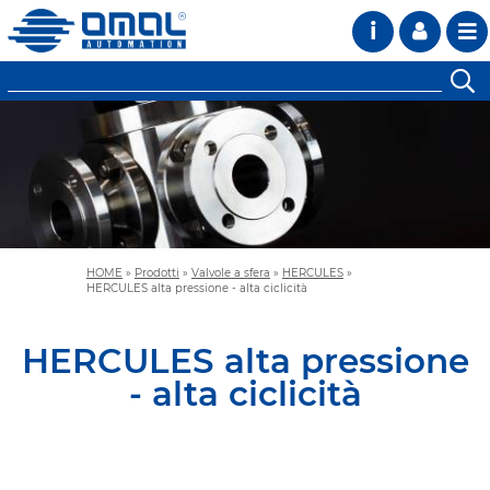
i
HOME
»
Prodotti
»
Valvole a sfera
»
HERCULES
»
HERCULES alta pressione - alta ciclicità
HERCULES alta pressione
- alta ciclicità