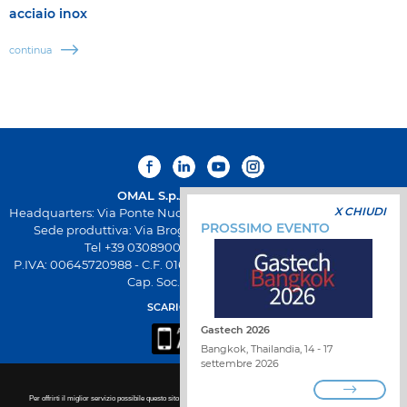
acciaio inox
continua
OMAL S.p.A.
Società Benefit
X CHIUDI
Headquarters: Via Ponte Nuovo 11, Rodengo Saiano (Brescia) Italia
PROSSIMO EVENTO
Sede produttiva: Via Brognolo 12, Passirano (Brescia) Italia
Tel +39 0308900145 Fax +39 0308900423
P.IVA: 00645720988 - C.F. 01661640175 - Iscrizione REA BS-258271
Cap. Soc. € 500.000,00 I.V
SCARICA L'APP OMAL
Gastech 2026
Bangkok, Thailandia, 14 - 17
settembre 2026
Per offrirti il miglior servizio possibile questo sito utilizza i cookies. Per ulteriori dettagli per disattivare i cookie non