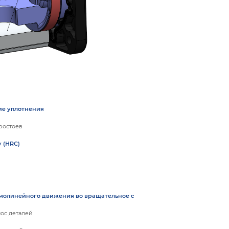
ие уплотнения
ростоев
у (HRC)
ямолинейного движения во вращательное с
нос деталей