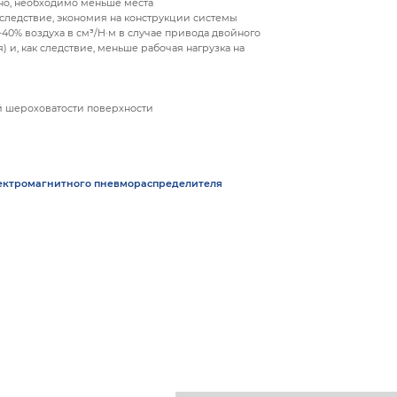
но, необходимо меньше места
 следствие, экономия на конструкции системы
0% воздуха в см³/Н·м в случае привода двойного
) и, как следствие, меньше рабочая нагрузка на
й шероховатости поверхности
лектромагнитного пневмораспределителя