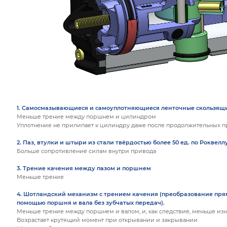
1. Самосмазывающиеся и самоуплотняющиеся ленточные скользящ
Меньше трение между поршнем и цилиндром
Уплотнение не прилипает к цилиндру даже после продолжительных п
2. Паз, втулки и штыри из стали твёрдостью более 50 ед. по Роквелл
Больше сопротивление силам внутри привода
3. Трение качения между пазом и поршнем
Меньше трение
4. Шотландский механизм с трением качения (преобразование пр
помощью поршня и вала без зубчатых передач).
Меньше трение между поршнем и валом, и, как следствие, меньше из
Возрастает крутящий момент при открывании и закрывании