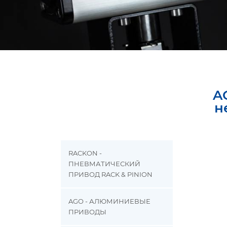
A
н
RACKON -
ПНЕВМАТИЧЕСКИЙ
ПРИВОД RACK & PINION
AGO - АЛЮМИНИЕВЫЕ
ПРИВОДЫ