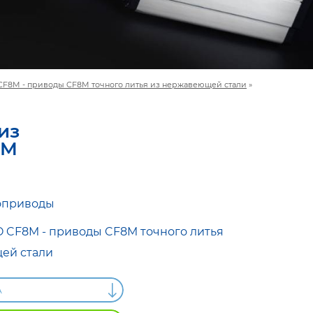
CF8M - приводы CF8M точного литья из нержавеющей стали
»
из
8M
оприводы
 CF8M - приводы CF8M точного литья
ей стали
А