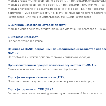
Меньше габариты по сравнению с реечными приводами, следователь
Меньше вес по сравнению с реечными приводами (-30% кг/Н·м) и, как
Меньше потребление воздуха по сравнению с реечными приводами (-4
действия и -20% воздуха в см³/Н·м в случае привода простого действия
компрессор, или можно использовать меньший компрессор
5. Цилиндр изготовлен методом прокатки
Меньше износ лент самоуплотняющихся уплотнений благодаря низко
6. Stainless Steel shaft
Higher corrosion resistance
Начиная от DAN15, встроенный присоединительный адаптер для э
NAMUR
Не требуется никакой дополнительной монтажной колодки
Производственный процесс полностью осуществляет «OMAL»
Максимальный контроль на всех этапах обработки
Сертификат взрывобезопасности (ATEX)
Позволяет монтаж даже в потенциально взрывоопасной среде
Сертифицирован до УПБ (SIL) 3
Гарантирован повышенный уровень функциональной безопасности