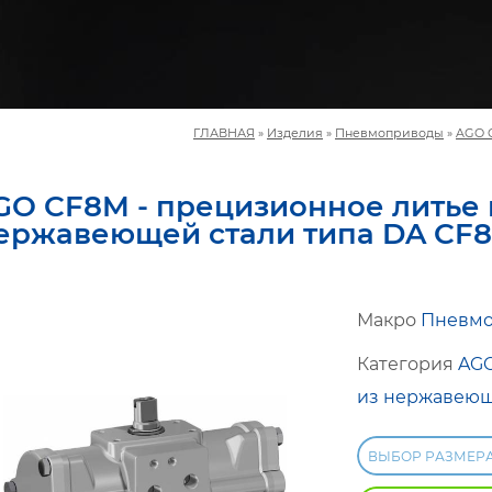
ГЛАВНАЯ
»
Изделия
»
Пневмоприводы
»
AGO 
GO CF8M - прецизионное литье 
ержавеющей стали типа DA CF
Макро
Пневм
Категория
AGO
из нержавеющ
ВЫБОР РАЗМЕР