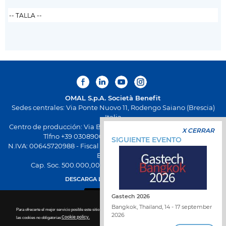
OMAL S.p.A.
Società Benefit
Sedes centrales: Via Ponte Nuovo 11, Rodengo Saiano (Brescia)
Italia
Centro de producción: Via Brognolo 12, Passirano (Brescia) Italia
X CERRAR
Tlfno +39 0308900145 Fax +39 0308900423
SIGUIENTE EVENTO
N.IVA: 00645720988 - Fiscal Code: 01661640175 - Inscripción REA
BS-258271
Cap. Soc. 500.000,00 € totalmente desembolsado
DESCARGA LA NUEVA APP OMAL
Gastech 2026
Bangkok, Thailand, 14 - 17 september
Para ofrecerte el mejor servicio posible este sitio utiliza las cookies. Para más detalles sobre la desactivación de
2026
las cookies no obligatorias
Cookie policy.