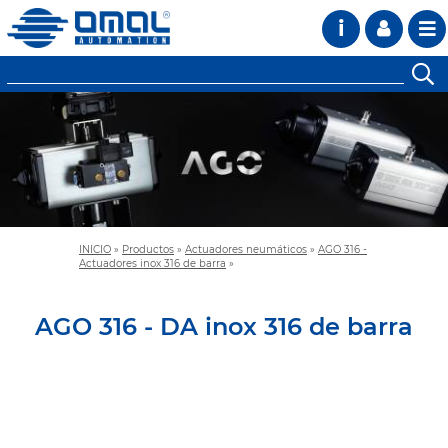
i
INICIO
»
Productos
»
Actuadores neumáticos
»
AGO 316 -
Actuadores inox 316 de barra
»
AGO 316 - DA inox 316 de barra