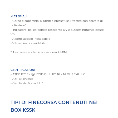
MATERIALI
- Corpo e coperchio: alluminio pressofuso rivestito con polvere di
poliestere*.
- Indicatore: policarbonato resistente UV e autoestinguente classe
V0
- Albero: acciaio inossidabile
- Viti: acciaio inossidabile
* A richiesta anche in acciaio inox CF8M
CERTIFICAZIONI
- ATEX, IEC Ex:
II2GD Exdb IIC T6 - T4 Gb / Extb IIIC
- Altri a richiesta
- Certificato fino a SIL 3
TIPI DI FINECORSA CONTENUTI NEI
BOX KSSK