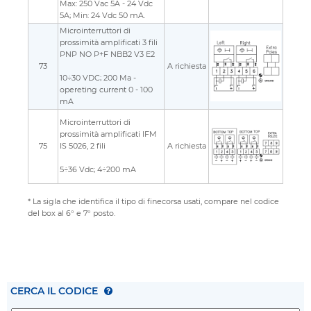
Max: 250 Vac 5A - 24 Vdc
5A; Min: 24 Vdc 50 mA.
Microinterruttori di
prossimità amplificati 3 fili
PNP NO P+F NBB2 V3 E2
73
A richiesta
10÷30 VDC; 200 Ma -
opereting current 0 - 100
mA
Microinterruttori di
prossimità amplificati IFM
75
IS 5026, 2 fili
A richiesta
5÷36 Vdc; 4÷200 mA
* La sigla che identifica il tipo di finecorsa usati, compare nel codice
del box al 6° e 7° posto.
CERCA IL CODICE