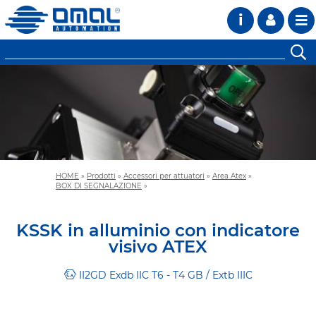
i
HOME
»
Prodotti
»
Accessori per attuatori
»
Area Atex
»
BOX DI SEGNALAZIONE
»
KSSK in alluminio con indicatore
visivo ATEX
II2GD Exdb IIC T6 - T4 GB / Extb IIIC