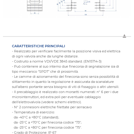
CARATTERISTICHE PRINCIPALI
- Realizzato per verificare facilmente la posizione visiva ed elettrica
di ogni valvola anche da lunghe distanze.
- Costruito a norme VDI/VDE 3845 standard. (EN15714-3)
- Può contenere al suo interno due finecorsa di segnalazione sia di
tipo meccanico “SPDT” che di prossimità.
- Le camme di azionamento del finecorsa sono senza possibilità di
slittamento in quanto la regolazione è assicurata da scanalature
sull’albero portante senza bisogno di viti di fissaggio o altri utensili.
- Il precablaggio è realizzato con morsetti numerati: n° 6 per i due
microinterruttori, ed extra poli per eventuale cablaggio
dell’elettrovalvola (vedere schemi elettrici).
- N° 2 connesioni elettriche filettate per serracavo
- Temperatura di esercizio:
da -40°C a +80°C (standard);
da -25°C a +70°C per finecorsa codice "73";
da -25°C a +80°C per finecorsa codice "75".
- Grado di Protezione: IP 67