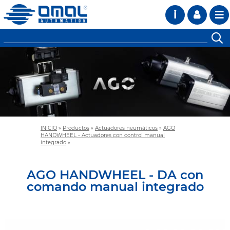
i
INICIO
»
Productos
»
Actuadores neumáticos
»
AGO
HANDWHEEL - Actuadores con control manual
integrado
»
AGO HANDWHEEL - DA con
comando manual integrado