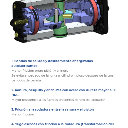
1. Bandas de sellado y deslizamiento energizadas
autolubricantes
Menor fricción entre pistón y cilindro
Se evita el pegado de la junta al cilindro incluso después de largos
períodos de parada
2. Ranura, casquillo y enchufes con acero con dureza mayor a 50
HRC
Mayor resistencia a las fuerzas presentes dentro del actuador
3. Fricción a la rodadura entre la ranura y el pistón
Menor fricción
4. Yugo escocés con fricción a la rodadura (transformación del