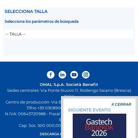
SELECCIONA TALLA
Selecciona los parámetros de búsqueda
OMAL S.p.A.
Società Benefit
Sedes centrales: Via Ponte Nuovo 11, Rodengo Saiano (Brescia)
Italia
Centro de producción: Via Brognolo 12, Passirano (Brescia) Italia
X CERRAR
Tlfno +39 0308900145 Fax +39 0308900423
SIGUIENTE EVENTO
N.IVA: 00645720988 - Fiscal Code: 01661640175 - Inscripción REA
BS-258271
Cap. Soc. 500.000,00 € totalmente desembolsado
DESCARGA LA NUEVA APP OMAL